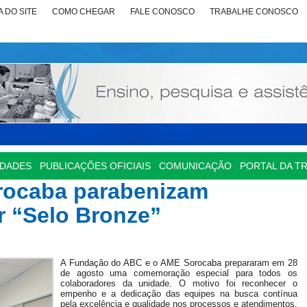
 DO SITE
COMO CHEGAR
FALE CONOSCO
TRABALHE CONOSCO
IDADES
PUBLICAÇÕES OFICIAIS
COMUNICAÇÃO
PORTAL DA T
ocaba parabenizam
r “Selo Bronze”
A Fundação do ABC e o AME Sorocaba prepararam em 28
de agosto uma comemoração especial para todos os
colaboradores da unidade. O motivo foi reconhecer o
empenho e a dedicação das equipes na busca contínua
pela excelência e qualidade nos processos e atendimentos.