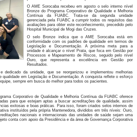
O AME Sorocaba recebeu em agosto o selo interno nível
Bronze do Programa Corporativo de Qualidade e Melhoria
Contínua da FUABC. Trata-se da segunda unidade
gerenciada pela FUABC a cumprir todos os requisitos das
avaliações para obter este reconhecimento, precedido pelo
Hospital Municipal de Mogi das Cruzes.
O selo Bronze indica que o AME Sorocaba está em
conformidade com os padrões de qualidade em termos de
Legislação e Documentação. A próxima meta para a
unidade é alcançar o nível Prata, que foca em Gestão por
Processos e Mapeamento de Riscos, seguido pelo nível
Ouro, que representa a excelência em Gestão por
Resultados.
 e dedicado da unidade, que se reorganizou e implementou melhorias
s de qualidade em Legislação e Documentação. A conquista reflete o esforço
equipe, sempre em busca do melhor para todos os pacientes.
grama Corporativo de Qualidade e Melhoria Contínua da FUABC oferece
iadas para que estejam aptas a buscar acreditações de qualidade, assim
cias exitosas e boas práticas. Para isso, foram criados selos internos de
ativa instituídos pela própria Mantenedora, divididos em três níveis: Ouro,
creditações nacionais e internacionais das unidades de saúde sejam uma
jeto conta com apoio da Presidência e da área de Governança Corporativa