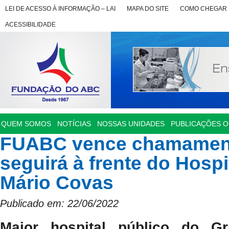
LEI DE ACESSO À INFORMAÇÃO – LAI
MAPA DO SITE
COMO CHEGAR
ACESSIBILIDADE
QUEM SOMOS
NOTÍCIAS
NOSSAS UNIDADES
PUBLICAÇÕES OF
FUABC vence chamament
seguirá à frente do Hospi
Mário Covas
Publicado em: 22/06/2022
Maior hospital público do G