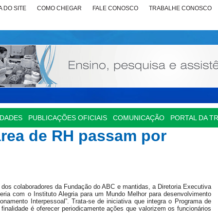
 DO SITE
COMO CHEGAR
FALE CONOSCO
TRABALHE CONOSCO
IDADES
PUBLICAÇÕES OFICIAIS
COMUNICAÇÃO
PORTAL DA T
área de RH passam por
 dos colaboradores da Fundação do ABC e mantidas, a Diretoria Executiva
ia com o Instituto Alegria para um Mundo Melhor para desenvolvimento
amento Interpessoal”. Trata-se de iniciativa que integra o Programa de
finalidade é oferecer periodicamente ações que valorizem os funcionários