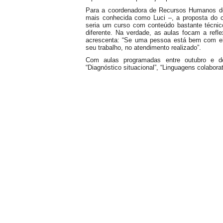
Para a coordenadora de Recursos Humanos do 
mais conhecida como Luci –, a proposta do c
seria um curso com conteúdo bastante técni
diferente. Na verdade, as aulas focam a refle
acrescenta: “Se uma pessoa está bem com ela
seu trabalho, no atendimento realizado”.
Com aulas programadas entre outubro e de
“Diagnóstico situacional”, “Linguagens colaborat