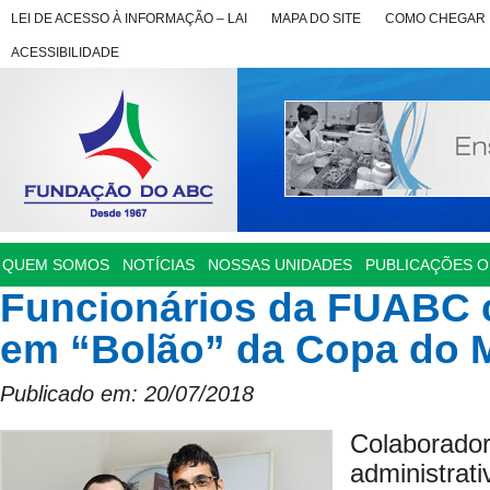
LEI DE ACESSO À INFORMAÇÃO – LAI
MAPA DO SITE
COMO CHEGAR
ACESSIBILIDADE
QUEM SOMOS
NOTÍCIAS
NOSSAS UNIDADES
PUBLICAÇÕES OF
Funcionários da FUABC 
em “Bolão” da Copa do
Publicado em: 20/07/2018
Colabor
administr