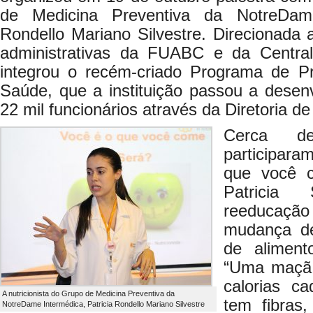
de Medicina Preventiva da NotreDame
Rondello Mariano Silvestre. Direcionada 
administrativas da FUABC e da Centra
integrou o recém-criado Programa de 
Saúde, que a instituição passou a desen
22 mil funcionários através da Diretoria d
Cerca de
participara
que você c
Patricia
reeducação
mudança de
de aliment
“Uma maçã 
calorias c
A nutricionista do Grupo de Medicina Preventiva da
tem fibras
NotreDame Intermédica, Patricia Rondello Mariano Silvestre