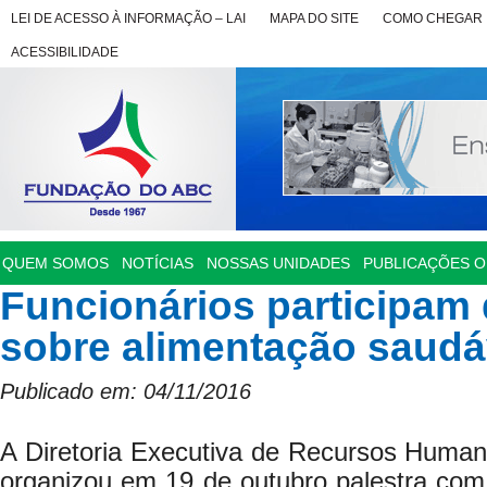
LEI DE ACESSO À INFORMAÇÃO – LAI
MAPA DO SITE
COMO CHEGAR
ACESSIBILIDADE
QUEM SOMOS
NOTÍCIAS
NOSSAS UNIDADES
PUBLICAÇÕES OF
Funcionários participam 
sobre alimentação saudá
Publicado em: 04/11/2016
A Diretoria Executiva de Recursos Hum
organizou em 19 de outubro palestra com 