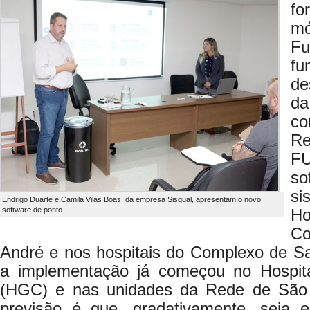
f
mó
Fu
fu
de
da
co
Re
F
so
si
Endrigo Duarte e Camila Vilas Boas, da empresa Sisqual, apresentam o novo
software de ponto
Ho
Co
André e nos hospitais do Complexo de S
a implementação já começou no Hospita
(HGC) e nas unidades da Rede de São
previsão é que, gradativamente, seja 