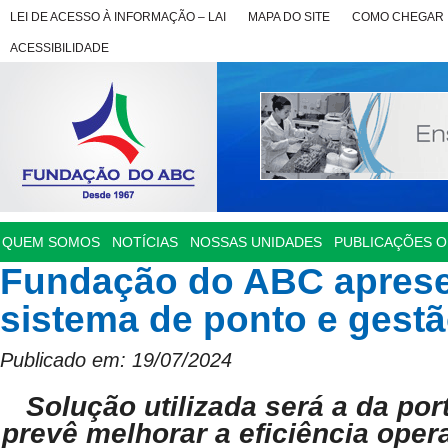
LEI DE ACESSO À INFORMAÇÃO – LAI
MAPA DO SITE
COMO CHEGAR
ACESSIBILIDADE
QUEM SOMOS
NOTÍCIAS
NOSSAS UNIDADES
PUBLICAÇÕES OF
Fundação do ABC apres
sistema de ponto e gest
Publicado em: 19/07/2024
Solução utilizada será a da po
prevê melhorar a eficiência oper