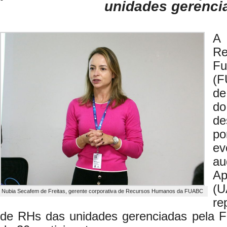
unidades gerenci
A 
R
F
(F
de
do
de
po
ev
au
A
(U
Nubia Secafem de Freitas, gerente corporativa de Recursos Humanos da FUABC
re
de RHs das unidades gerenciadas pela F