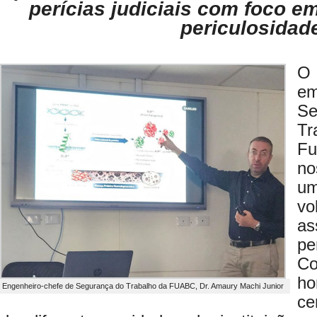
perícias judiciais com foco e
periculosidad
O 
e
Se
T
Fu
no
um
vo
as
pe
Co
ho
Engenheiro-chefe de Segurança do Trabalho da FUABC, Dr. Amaury Machi Junior
ce