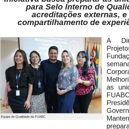
para Selo Interno de Qua
acreditações externas, e
compartilhamento de experi
A Dir
Proje
Fundaç
sema
Corpo
Melhor
as uni
FUAB
Presi
Gover
Mantene
Equipe de Qualidade da FUABC
prepar