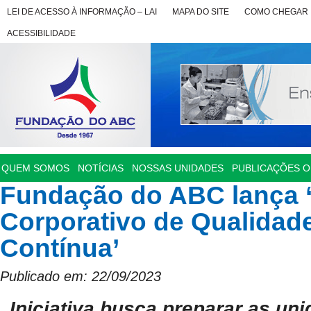
LEI DE ACESSO À INFORMAÇÃO – LAI
MAPA DO SITE
COMO CHEGAR
ACESSIBILIDADE
QUEM SOMOS
NOTÍCIAS
NOSSAS UNIDADES
PUBLICAÇÕES OF
Fundação do ABC lança 
Corporativo de Qualidade
Contínua’
Publicado em: 22/09/2023
Iniciativa busca preparar as un