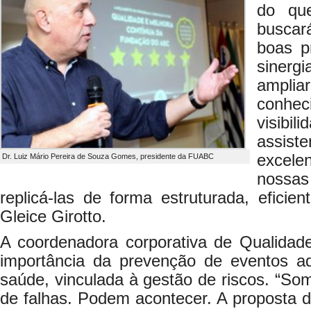
do qu
buscar
boas p
sinerg
ampl
conhe
visibi
assiste
excele
Dr. Luiz Mário Pereira de Souza Gomes, presidente da FUABC
nossa
replicá-las de forma estruturada, eficien
Gleice Girotto.
A coordenadora corporativa de Qualida
importância da prevenção de eventos a
saúde, vinculada à gestão de riscos. “S
de falhas. Podem acontecer. A proposta 