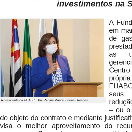
investimentos na 
A Fund
em mar
de gas
presta
as u
geren
Centro
própri
FUABC 
seus 
reduçã
A presidente da FUABC, Dra. Regina Maura Zetone Grespan.
– ou o
do objeto do contrato e mediante justifica
visa o melhor aproveitamento do recu