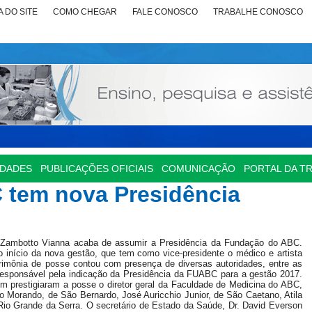
 DO SITE
COMO CHEGAR
FALE CONOSCO
TRABALHE CONOSCO
IDADES
PUBLICAÇÕES OFICIAIS
COMUNICAÇÃO
PORTAL DA T
tem nova Presidência
e Zambotto Vianna acaba de assumir a Presidência da Fundação do ABC.
o início da nova gestão, que tem como vice-presidente o médico e artista
rimônia de posse contou com presença de diversas autoridades, entre as
 responsável pela indicação da Presidência da FUABC para a gestão 2017.
 prestigiaram a posse o diretor geral da Faculdade de Medicina do ABC,
do Morando, de São Bernardo, José Auricchio Junior, de São Caetano, Atila
io Grande da Serra. O secretário de Estado da Saúde, Dr. David Everson