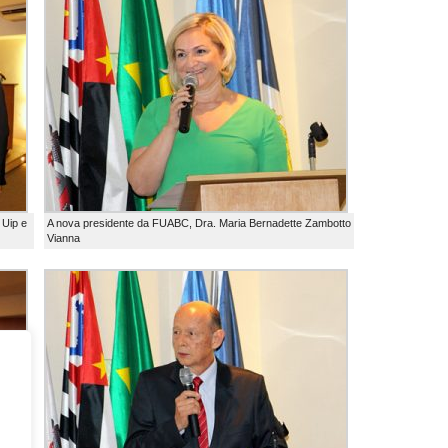
 Uip e
A nova presidente da FUABC, Dra. Maria Bernadette Zambotto
Vianna