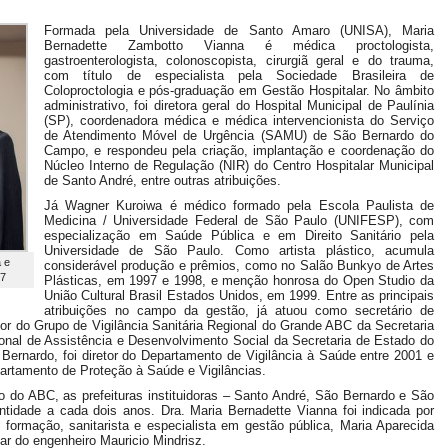
.
Formada pela Universidade de Santo Amaro (UNISA), Maria
Bernadette Zambotto Vianna é médica proctologista,
gastroenterologista, colonoscopista, cirurgiã geral e do trauma,
com título de especialista pela Sociedade Brasileira de
Coloproctologia e pós-graduação em Gestão Hospitalar. No âmbito
administrativo, foi diretora geral do Hospital Municipal de Paulínia
(SP), coordenadora médica e médica intervencionista do Serviço
de Atendimento Móvel de Urgência (SAMU) de São Bernardo do
Campo, e respondeu pela criação, implantação e coordenação do
Núcleo Interno de Regulação (NIR) do Centro Hospitalar Municipal
de Santo André, entre outras atribuições.
Já Wagner Kuroiwa é médico formado pela Escola Paulista de
Medicina / Universidade Federal de São Paulo (UNIFESP), com
especialização em Saúde Pública e em Direito Sanitário pela
Universidade de São Paulo. Como artista plástico, acumula
 e
considerável produção e prêmios, como no Salão Bunkyo de Artes
17
Plásticas, em 1997 e 1998, e menção honrosa do Open Studio da
União Cultural Brasil Estados Unidos, em 1999. Entre as principais
atribuições no campo da gestão, já atuou como secretário de
r do Grupo de Vigilância Sanitária Regional do Grande ABC da Secretaria
ional de Assistência e Desenvolvimento Social da Secretaria de Estado do
Bernardo, foi diretor do Departamento de Vigilância à Saúde entre 2001 e
partamento de Proteção à Saúde e Vigilâncias.
ão do ABC, as prefeituras instituidoras – Santo André, São Bernardo e São
tidade a cada dois anos. Dra. Maria Bernadette Vianna foi indicada por
e formação, sanitarista e especialista em gestão pública, Maria Aparecida
r do engenheiro Mauricio Mindrisz.