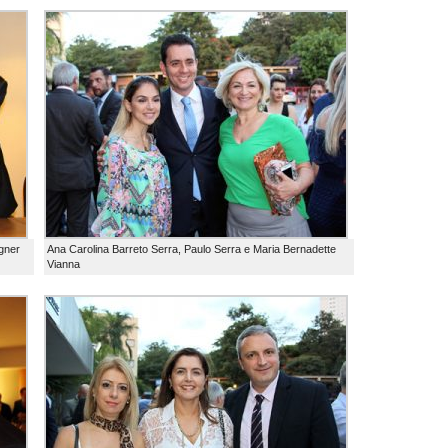
gner
Ana Carolina Barreto Serra, Paulo Serra e Maria Bernadette
Vianna