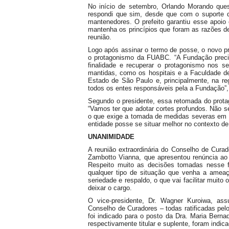
No início de setembro, Orlando Morando ques
respondi que sim, desde que com o suporte d
mantenedores. O prefeito garantiu esse apoio
mantenha os princípios que foram as razões de 
reunião.
Logo após assinar o termo de posse, o novo pr
o protagonismo da FUABC. “A Fundação precis
finalidade e recuperar o protagonismo nos s
mantidas, como os hospitais e a Faculdade d
Estado de São Paulo e, principalmente, na r
todos os entes responsáveis pela a Fundação”, 
Segundo o presidente, essa retomada do protag
“Vamos ter que adotar cortes profundos. Não
o que exige a tomada de medidas severas em r
entidade posse se situar melhor no contexto d
UNANIMIDADE
A reunião extraordinária do Conselho de Curad
Zambotto Vianna, que apresentou renúncia ao
Respeito muito as decisões tomadas nesse 
qualquer tipo de situação que venha a ameaç
seriedade e respaldo, o que vai facilitar muito
deixar o cargo.
O vice-presidente, Dr. Wagner Kuroiwa, ass
Conselho de Curadores – todas ratificadas pelo
foi indicado para o posto da Dra. Maria Bern
respectivamente titular e suplente, foram ind