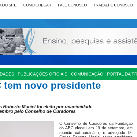
 DO SITE
COMO CHEGAR
FALE CONOSCO
TRABALHE CONOSCO
IDADES
PUBLICAÇÕES OFICIAIS
COMUNICAÇÃO
PORTAL DA T
 tem novo presidente
 Roberto Maciel foi eleito por unanimidade
tembro pelo Conselho de Curadores
O Conselho de Curadores da Fundação
do ABC elegeu em 19 de setembro, em
reunião extraordinária, o advogado Dr.