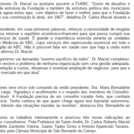
tionou Dr. Maciel se aceitaria assumir a FUABC. “Gosto de desafios e
a estrutura da Fundação e também da estrutura política dos municípios
 e agora estou aqui, com objetivo de fazer o melhor para que a Fundação
sua constituição lá atrás, em 1967”, detalhou Dr. Carlos Maciel durante a
esidente, em suas primeiras palavras, reforçou a necessidade de resgatar
a retomar o equilíbrio econômico-financeiro para que possa cumprir sua
erviços de saúde. É grande a importância exercida perante as unidades
e Medicina do ABC, cujos serviços têm repercussão essencial em todo o
egião do ABC. Não é possível falar em saúde sem que haja a união entre
afirmou Dr. Maciel.
onismo vai demandar “enorme sacrifício de todos”. Dr. Maciel completou:
 se resolve o problema de nenhuma organização sem uma gestão adequada,
elação a custos, despesas e eventual ampliação de negócios, para que a
e mercado em que atua”.
ores teve início sob comando da então presidente, Dra. Maria Bernadette
 cargo. “Agradeço o acolhimento e o respeito dos membros do Conselho.
fórum. A Fundação precisa de um conselho curador forte, que combata
á-la. Tenho certeza de que quem chega agora terá bastante autonomia,
 o trânsito das situações trazidas às reuniões”, destacou Dra. Bernadette ao
umiu os trabalhos interinamente e anunciou três novas indicações ao
s conselheiros. Pela Prefeitura de Santo André, Dr. Carlos Roberto Maciel
adette Zambotto Vianna. Juarez Tadeu Ginez e Antonio Aparecido Tavares,
icados pela Câmara Municipal de São Bernardo do Campo.