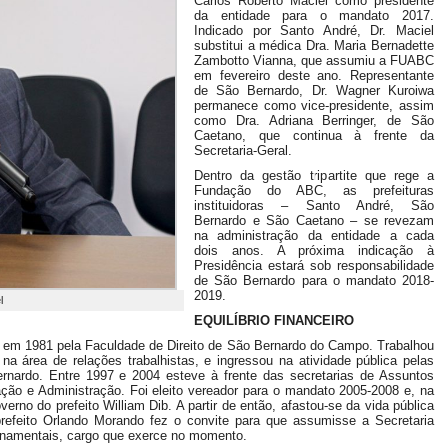
Carlos Roberto Maciel como presidente
da entidade para o mandato 2017.
Indicado por Santo André, Dr. Maciel
substitui a médica Dra. Maria Bernadette
Zambotto Vianna, que assumiu a FUABC
em fevereiro deste ano. Representante
de São Bernardo, Dr. Wagner Kuroiwa
permanece como vice-presidente, assim
como Dra. Adriana Berringer, de São
Caetano, que continua à frente da
Secretaria-Geral.
Dentro da gestão tripartite que rege a
Fundação do ABC, as prefeituras
instituidoras – Santo André, São
Bernardo e São Caetano – se revezam
na administração da entidade a cada
dois anos. A próxima indicação à
Presidência estará sob responsabilidade
de São Bernardo para o mandato 2018-
2019.
l
EQUILÍBRIO FINANCEIRO
o em 1981 pela Faculdade de Direito de São Bernardo do Campo. Trabalhou
 na área de relações trabalhistas, e ingressou na atividade pública pelas
rnardo. Entre 1997 e 2004 esteve à frente das secretarias de Assuntos
ção e Administração. Foi eleito vereador para o mandato 2005-2008 e, na
rno do prefeito William Dib. A partir de então, afastou-se da vida pública
prefeito Orlando Morando fez o convite para que assumisse a Secretaria
rnamentais, cargo que exerce no momento.