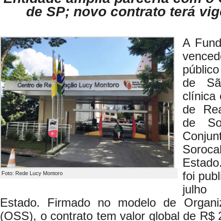
de SP; novo contrato terá vi
A Fund
vence
públic
de Sã
clínica
de Rea
de So
Conju
Soroc
Estado
foi pub
Foto: Rede Lucy Montoro
julho
Estado. Firmado no modelo de Organi
(OSS), o contrato tem valor global de R$ 