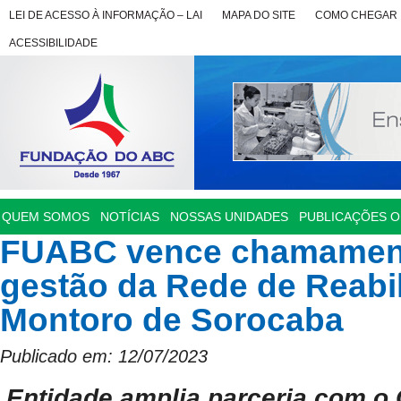
LEI DE ACESSO À INFORMAÇÃO – LAI
MAPA DO SITE
COMO CHEGAR
ACESSIBILIDADE
QUEM SOMOS
NOTÍCIAS
NOSSAS UNIDADES
PUBLICAÇÕES OF
FUABC vence chamament
gestão da Rede de Reabi
Montoro de Sorocaba
Publicado em: 12/07/2023
Entidade amplia parceria com o