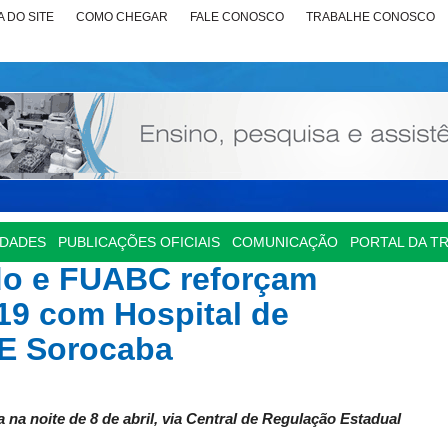
 DO SITE
COMO CHEGAR
FALE CONOSCO
TRABALHE CONOSCO
IDADES
PUBLICAÇÕES OFICIAIS
COMUNICAÇÃO
PORTAL DA T
do e FUABC reforçam
19 com Hospital de
E Sorocaba
 na noite de 8 de abril, via Central de Regulação Estadual