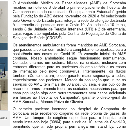
O Ambulatório Médico de Especialidades (AME) de Sorocaba
recebeu na noite de 8 de abril o primeiro paciente do Hospital de
Campanha montado na unidade. O equipamento Estadual é gerido
pela Fundação do ABC desde novembro de 2020 e foi selecionado
pelo Governo do Estado para reforçar a rede de atenção destinada
à internação de pessoas com a Covid-19. Ao todo são 10 leitos,
sendo 8 de Unidade de Terapia Intensiva (UTI) e 2 de enfermaria,
cujas vagas são reguladas pela Central de Regulação de Oferta de
Serviços de Saúde (CROSS).
Os atendimentos ambulatoriais foram mantidos no AME Sorocaba,
que passou a contar com estrutura completamente apartada para a
assistência aos casos de Covid-19. “A vocação inicial do AME
continua. Nosso ambulatório segue funcionando normalmente.
Contudo, criamos um sistema híbrido na unidade, inclusive com
entradas diferentes para os pacientes do ambulatório e os casos
de internação pelo novo coronavírus. Internamente, os fluxos
também não se cruzam, o que garante maior segurança a todos,
especialmente aos pacientes. Metade da população que utiliza os
serviços do AME tem mais de 50 anos. Ou seja, é um público de
risco e estamos tomando todos os cuidados necessários para que
essa população siga com seus tratamentos sem riscos adicionais
em função ao Hospital de Campanha”, garante o diretor-geral do
AME Sorocaba, Marcos Paiva de Oliveira.
O primeiro paciente internado no Hospital de Campanha de
Sorocaba está recebendo oxigênio da rede própria de gases do
AME. Um tanque de oxigênio específico para o hospital está
uladas
sendo instalado hoje (09/04) para suprir os 10 leitos de Covid-19,
permitindo que a rede própria permaneça em stand by, como