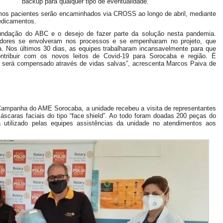
backup para qualquer tipo de eventualidade.
mos pacientes serão encaminhados via CROSS ao longo de abril, mediante
edicamentos.
Fundação do ABC e o desejo de fazer parte da solução nesta pandemia.
adores se envolveram nos processos e se empenharam no projeto, que
. Nos últimos 30 dias, as equipes trabalharam incansavelmente para que
ntribuir com os novos leitos de Covid-19 para Sorocaba e região. É
vo será compensado através de vidas salvas”, acrescenta Marcos Paiva de
Campanha do AME Sorocaba, a unidade recebeu a visita de representantes
scaras faciais do tipo “face shield”. Ao todo foram doadas 200 peças do
á utilizado pelas equipes assistências da unidade no atendimentos aos