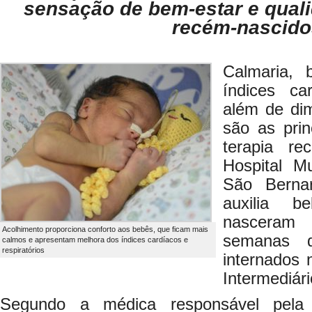
sensação de bem-estar e quali
recém-nascido
Calmaria, 
índices car
além de dim
são as prin
terapia re
Hospital Mu
São Bernar
auxilia b
nascera
Acolhimento proporciona conforto aos bebês, que ficam mais
semanas 
calmos e apresentam melhora dos índices cardíacos e
respiratórios
internados
Intermediári
Segundo a médica responsável pela