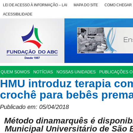
LEI DE ACESSO À INFORMAÇÃO – LAI
MAPA DO SITE
COMO CHEGAR
ACESSIBILIDADE
QUEM SOMOS
NOTÍCIAS
NOSSAS UNIDADES
PUBLICAÇÕES OF
HMU introduz terapia co
crochê para bebês prem
Publicado em: 05/04/2018
Método dinamarquês é disponibi
Municipal Universitário de São 