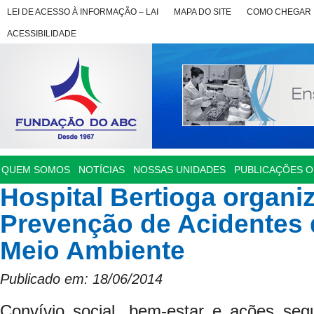
LEI DE ACESSO À INFORMAÇÃO – LAI
MAPA DO SITE
COMO CHEGAR
ACESSIBILIDADE
QUEM SOMOS
NOTÍCIAS
NOSSAS UNIDADES
PUBLICAÇÕES OF
Hospital Bertioga organ
Prevenção de Acidentes 
Meio Ambiente
Publicado em: 18/06/2014
Convívio social, bem-estar e ações segu