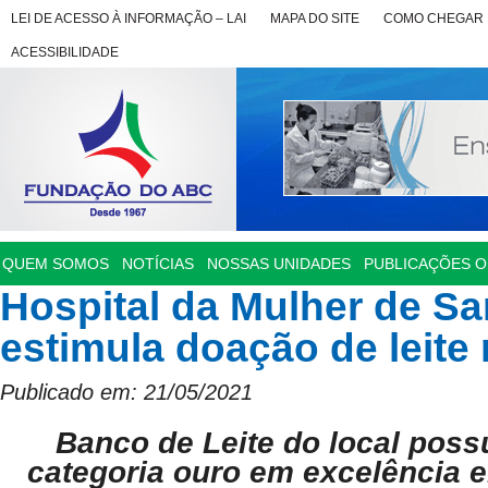
LEI DE ACESSO À INFORMAÇÃO – LAI
MAPA DO SITE
COMO CHEGAR
ACESSIBILIDADE
QUEM SOMOS
NOTÍCIAS
NOSSAS UNIDADES
PUBLICAÇÕES OF
Hospital da Mulher de S
estimula doação de leite
Publicado em: 21/05/2021
Banco de Leite do local possu
categoria ouro em excelência e