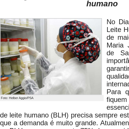
humano
No Dia
Leite 
de mai
Maria 
de Sa
import
garan
qualid
intern
Para q
fiqu
Foto: Helber Aggio/PSA
essenc
de leite humano (BLH) precisa sempre est
que a demanda é muito grande. Atualment