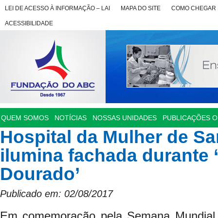
LEI DE ACESSO À INFORMAÇÃO – LAI
MAPA DO SITE
COMO CHEGAR
ACESSIBILIDADE
QUEM SOMOS
NOTÍCIAS
NOSSAS UNIDADES
PUBLICAÇÕES OF
Hospital da Mulher de S
ilumina fachada durante 
Dourado’
Publicado em: 02/08/2017
Em comemoração pela Semana Mundial 