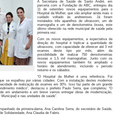
A Secretaria de Saúde de Santo André, em
parceria com a Fundação do ABC, entregou dia
11 de setembro novos equipamentos para o
Hospital da Mulher, que vão ampliar ainda mais o
cuidado voltado às andreenses. Já foram
instalados três aparelhos de ultrassom, um de
mamografia e um de densitometria óssea, este
último oferecido na rede municipal de saúde pela
primeira vez.
Com os novos equipamentos, a expectativa da
direção do hospital é triplicar a quantidade de
ultrassons, com capacidade de oferecer até 3 mil
exames deste tipo por mês, além da
possibilidade de realizar 750 densitometrias
ósseas e 1,5 mil mamografias. Junto com os
novos equipamentos também foi ampliado o
horário de atendimento, incluindo o período
noturno e os sábados.
“O Hospital da Mulher é uma referência. Foi
ue se espalhou por várias cidades. Com a instalação destes modernos
acidade de realização de exames em 30%. Isso faz parte de um grande
tendimento médico”, destacou o prefeito Paulo Serra, que completou: “O
aúde em andamento e em breve vamos entregar obras de modernização,
r Municipal)
e nas unidades de saúde”.
mpanhado da primeira-dama, Ana Carolina Serra, do secretário de Saúde,
de Solidariedade, Ana Claudia de Fabris.