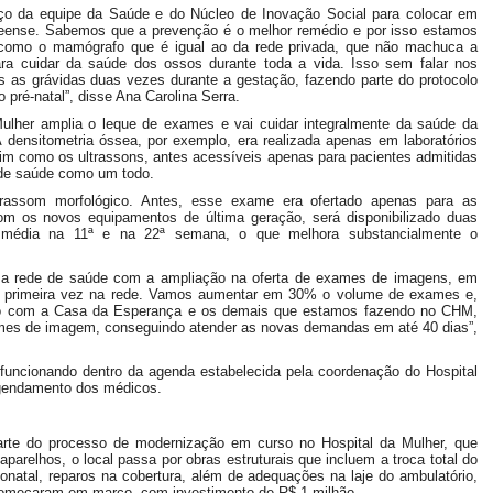
ço da equipe da Saúde e do Núcleo de Inovação Social para colocar em
dreense. Sabemos que a prevenção é o melhor remédio e por isso estamos
 como o mamógrafo que é igual ao da rede privada, que não machuca a
ara cuidar da saúde dos ossos durante toda a vida. Isso sem falar nos
s as grávidas duas vezes durante a gestação, fazendo parte do protocolo
 pré-natal”, disse Ana Carolina Serra.
lher amplia o leque de exames e vai cuidar integralmente da saúde da
 densitometria óssea, por exemplo, era realizada apenas em laboratórios
ssim como os ultrassons, antes acessíveis apenas para pacientes admitidas
e de saúde como um todo.
rassom morfológico. Antes, esse exame era ofertado apenas para as
om os novos equipamentos de última geração, será disponibilizado duas
 média na 11ª e na 22ª semana, o que melhora substancialmente o
sa rede de saúde com a ampliação na oferta de exames de imagens, em
ela primeira vez na rede. Vamos aumentar em 30% o volume de exames e,
do com a Casa da Esperança e os demais que estamos fazendo no CHM,
ames de imagem, conseguindo atender as novas demandas em até 40 dias”,
funcionando dentro da agenda estabelecida pela coordenação do Hospital
gendamento dos médicos.
te do processo de modernização em curso no Hospital da Mulher, que
arelhos, o local passa por obras estruturais que incluem a troca total do
onatal, reparos na cobertura, além de adequações na laje do ambulatório,
s começaram em março, com investimento de R$ 1 milhão.