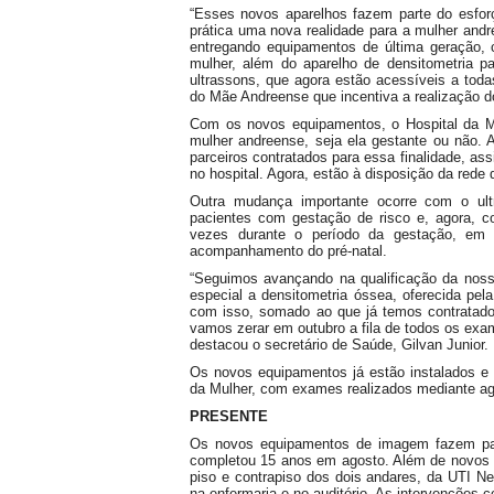
“Esses novos aparelhos fazem parte do esfor
prática uma nova realidade para a mulher an
entregando equipamentos de última geração,
mulher, além do aparelho de densitometria p
ultrassons, que agora estão acessíveis a toda
do Mãe Andreense que incentiva a realização do
Com os novos equipamentos, o Hospital da Mu
mulher andreense, seja ela gestante ou não. A
parceiros contratados para essa finalidade, a
no hospital. Agora, estão à disposição da red
Outra mudança importante ocorre com o ult
pacientes com gestação de risco e, agora, c
vezes durante o período da gestação, em
acompanhamento do pré-natal.
“Seguimos avançando na qualificação da nos
especial a densitometria óssea, oferecida p
com isso, somado ao que já temos contrata
vamos zerar em outubro a fila de todos os ex
destacou o secretário de Saúde, Gilvan Junior.
Os novos equipamentos já estão instalados e 
da Mulher, com exames realizados mediante a
PRESENTE
Os novos equipamentos de imagem fazem par
completou 15 anos em agosto. Além de novos ap
piso e contrapiso dos dois andares, da UTI Ne
na enfermaria e no auditório. As intervençõe