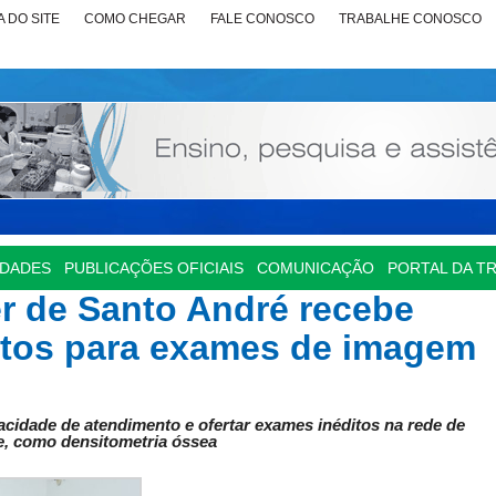
 DO SITE
COMO CHEGAR
FALE CONOSCO
TRABALHE CONOSCO
IDADES
PUBLICAÇÕES OFICIAIS
COMUNICAÇÃO
PORTAL DA T
er de Santo André recebe
tos para exames de imagem
idade de atendimento e ofertar exames inéditos na rede de
, como densitometria óssea