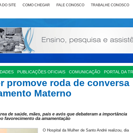
 DO SITE
COMO CHEGAR
FALE CONOSCO
TRABALHE CONOSCO
IDADES
PUBLICAÇÕES OFICIAIS
COMUNICAÇÃO
PORTAL DA T
er promove roda de conversa
tamento Materno
área de saúde, mães, pais e avós que debateram a importância
 no favorecimento da amamentação
O Hospital da Mulher de Santo André realizou, dia