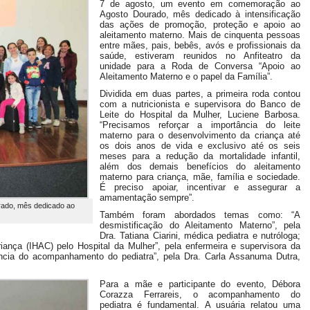
7 de agosto, um evento em comemoração ao
Agosto Dourado, mês dedicado à intensificação
das ações de promoção, proteção e apoio ao
aleitamento materno. Mais de cinquenta pessoas
entre mães, pais, bebês, avós e profissionais da
saúde, estiveram reunidos no Anfiteatro da
unidade para a Roda de Conversa “Apoio ao
Aleitamento Materno e o papel da Família”.
Dividida em duas partes, a primeira roda contou
com a nutricionista e supervisora do Banco de
Leite do Hospital da Mulher, Luciene Barbosa.
“Precisamos reforçar a importância do leite
materno para o desenvolvimento da criança até
os dois anos de vida e exclusivo até os seis
meses para a redução da mortalidade infantil,
além dos demais benefícios do aleitamento
materno para criança, mãe, família e sociedade.
É preciso apoiar, incentivar e assegurar a
amamentação sempre”.
rado, mês dedicado ao
Também foram abordados temas como: “A
desmistificação do Aleitamento Materno”, pela
Dra. Tatiana Ciarini, médica pediatra e nutróloga;
riança (IHAC) pelo Hospital da Mulher”, pela enfermeira e supervisora da
ncia do acompanhamento do pediatra”, pela Dra. Carla Assanuma Dutra,
Para a mãe e participante do evento, Débora
Corazza Ferrareis, o acompanhamento do
pediatra é fundamental. A usuária relatou uma