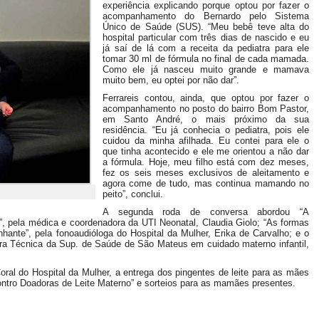
experiência explicando porque optou por fazer o
acompanhamento do Bernardo pelo Sistema
Único de Saúde (SUS). “Meu bebê teve alta do
hospital particular com três dias de nascido e eu
já saí de lá com a receita da pediatra para ele
tomar 30 ml de fórmula no final de cada mamada.
Como ele já nasceu muito grande e mamava
muito bem, eu optei por não dar”.
Ferrareis contou, ainda, que optou por fazer o
acompanhamento no posto do bairro Bom Pastor,
em Santo André, o mais próximo da sua
residência. “Eu já conhecia o pediatra, pois ele
cuidou da minha afilhada. Eu contei para ele o
que tinha acontecido e ele me orientou a não dar
a fórmula. Hoje, meu filho está com dez meses,
fez os seis meses exclusivos de aleitamento e
agora come de tudo, mas continua mamando no
peito”, conclui.
A segunda roda de conversa abordou “A
l”, pela médica e coordenadora da UTI Neonatal, Claudia Giolo; “As formas
nhante”, pela fonoaudióloga do Hospital da Mulher, Erika de Carvalho; e o
ra Técnica da Sup. de Saúde de São Mateus em cuidado materno infantil,
al do Hospital da Mulher, a entrega dos pingentes de leite para as mães
ntro Doadoras de Leite Materno” e sorteios para as mamães presentes.