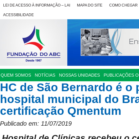
LEI DE ACESSO À INFORMAÇÃO – LAI
MAPA DO SITE
COMO CHEGAR
ACESSIBILIDADE
QUEM SOMOS
NOTÍCIAS
NOSSAS UNIDADES
PUBLICAÇÕES OF
HC de São Bernardo é o 
hospital municipal do Bra
certificação Qmentum
Publicado em: 11/07/2019
Hospital de Clínicas recebeu o c