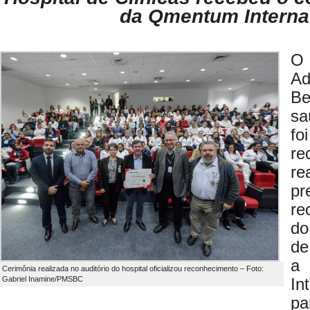
da Qmentum Interna
O
A
Be
sa
f
re
re
pr
re
do
de
a 
Cerimônia realizada no auditório do hospital oficializou reconhecimento – Foto:
Gabriel Inamine/PMSBC
In
pa