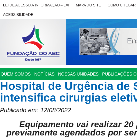
LEI DE ACESSO À INFORMAÇÃO – LAI
MAPA DO SITE
COMO CHEGAR
ACESSIBILIDADE
QUEM SOMOS
NOTÍCIAS
NOSSAS UNIDADES
PUBLICAÇÕES OF
Hospital de Urgência de
intensifica cirurgias elet
Publicado em: 12/08/2022
Equipamento vai realizar 20
previamente agendados por se