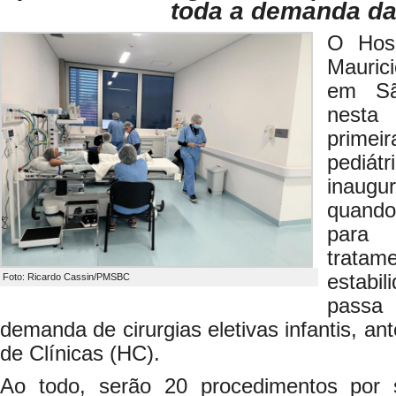
toda a demanda da
O Hosp
Mauric
em Sã
nesta
primei
pediá
inaugu
quando
para 
tratam
estabi
Foto: Ricardo Cassin/PMSBC
passa
demanda de cirurgias eletivas infantis, an
de Clínicas (HC).
Ao todo, serão 20 procedimentos por