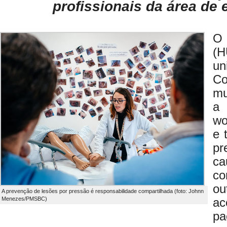
profissionais da área d
O 
(H
un
C
mu
a 
wo
e 
pr
c
co
o
A prevenção de lesões por pressão é responsabilidade compartilhada (foto: Johnn
Menezes/PMSBC)
ac
pa