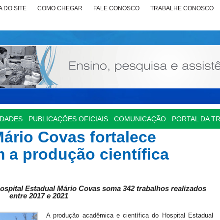
 DO SITE
COMO CHEGAR
FALE CONOSCO
TRABALHE CONOSCO
IDADES
PUBLICAÇÕES OFICIAIS
COMUNICAÇÃO
PORTAL DA T
Mário Covas fortalece
a produção científica
ospital Estadual Mário Covas soma 342 trabalhos realizados
entre 2017 e 2021
A produção acadêmica e científica do Hospital Estadual