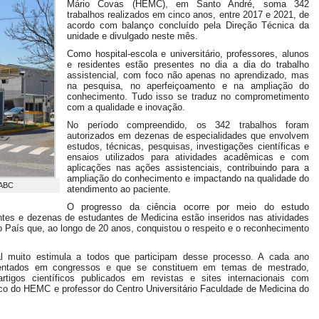
Mário Covas (HEMC), em Santo André, soma 342
trabalhos realizados em cinco anos, entre 2017 e 2021, de
acordo com balanço concluído pela Direção Técnica da
unidade e divulgado neste mês.
Como hospital-escola e universitário, professores, alunos
e residentes estão presentes no dia a dia do trabalho
assistencial, com foco não apenas no aprendizado, mas
na pesquisa, no aperfeiçoamento e na ampliação do
conhecimento. Tudo isso se traduz no comprometimento
com a qualidade e inovação.
No período compreendido, os 342 trabalhos foram
autorizados em dezenas de especialidades que envolvem
estudos, técnicas, pesquisas, investigações científicas e
ensaios utilizados para atividades acadêmicas e com
aplicações nas ações assistenciais, contribuindo para a
ampliação do conhecimento e impactando na qualidade do
 ABC
atendimento ao paciente.
O progresso da ciência ocorre por meio do estudo
ntes e dezenas de estudantes de Medicina estão inseridos nas atividades
o País que, ao longo de 20 anos, conquistou o respeito e o reconhecimento
al muito estimula a todos que participam desse processo. A cada ano
entados em congressos e que se constituem em temas de mestrado,
rtigos científicos publicados em revistas e sites internacionais com
nico do HEMC e professor do Centro Universitário Faculdade de Medicina do