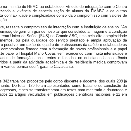
o na missão do HEMC ao estabelecer vínculo de integração com o Centro
lizando a vivência de especialização de alunos da FMABC e de outras
 alta confiabilidade e complexidade consolida o compromisso com valores de
ação.
ante, ressalta o compromisso de integração com a instituição de ensino. “Ao
promisso de gerir um grande hospital que consolidou a imagem e a condição
istema Único de Saúde (SUS) no Grande ABC, seja pela alta complexidade
tamentos, ou pela qualidade do serviço prestado e ampla aprovação da
é possível em razão do quadro de profissionais da saúde e colaboradores
o compromisso firmado com a formação de novos profissionais e o papel
ste papel o Hospital Mário Covas vem exercendo com muita intensidade e
dades de formação consistentes e forjadas no cotidiano da assistência
lvidos a partir da atividade acadêmica e de residência médica comprovam
sim vamos permanecer”, garante Cavalcante.
s 342 trabalhos propostos pelo corpo discente e docente, dos quais 208 já
ento. Do total, 129 foram apresentados como trabalho de conclusão de
ongressos, cinco se transformaram em teses para mestrado e doutorado e
dos 12 artigos veiculados em publicações científicas nacionais e 12 em