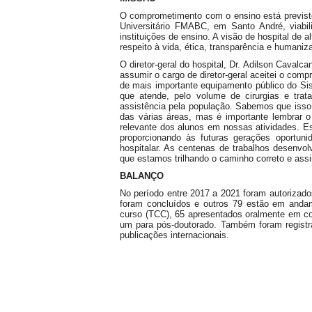
O comprometimento com o ensino está previst
Universitário FMABC, em Santo André, viabi
instituições de ensino. A visão de hospital de
respeito à vida, ética, transparência e humaniz
O diretor-geral do hospital, Dr. Adilson Cavalc
assumir o cargo de diretor-geral aceitei o com
de mais importante equipamento público do S
que atende, pelo volume de cirurgias e tra
assistência pela população. Sabemos que isso 
das várias áreas, mas é importante lembrar 
relevante dos alunos em nossas atividades. E
proporcionando às futuras gerações oportuni
hospitalar. As centenas de trabalhos desenvo
que estamos trilhando o caminho correto e as
BALANÇO
No período entre 2017 a 2021 foram autorizado
foram concluídos e outros 79 estão em andam
curso (TCC), 65 apresentados oralmente em c
um para pós-doutorado. Também foram registra
publicações internacionais.