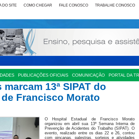
 DO SITE
COMO CHEGAR
FALE CONOSCO
TRABALHE CONOSCO
IDADES
PUBLICAÇÕES OFICIAIS
COMUNICAÇÃO
PORTAL DA T
os marcam 13ª SIPAT do
 de Francisco Morato
O Hospital Estadual de Francisco Morato
organizou em abril sua 13ª Semana Interna de
Prevenção de Acidentes do Trabalho (SIPAT). O
evento, realizado entre os dias 22 e 26, contou
com gincanas, palestras, sorteios e atividades