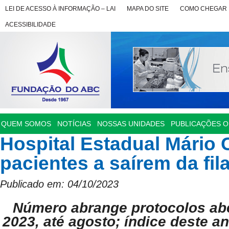
LEI DE ACESSO À INFORMAÇÃO – LAI
MAPA DO SITE
COMO CHEGAR
ACESSIBILIDADE
QUEM SOMOS
NOTÍCIAS
NOSSAS UNIDADES
PUBLICAÇÕES OF
Hospital Estadual Mário 
pacientes a saírem da fil
Publicado em: 04/10/2023
Número abrange protocolos abe
2023, até agosto; índice deste a