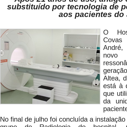
substituído por tecnologia de 
aos pacientes do
O Hosp
Covas
André,
novo
ressonâ
geraçã
Altea, 
está à 
que uti
da uni
pacient
No final de julho foi concluída a instalaç