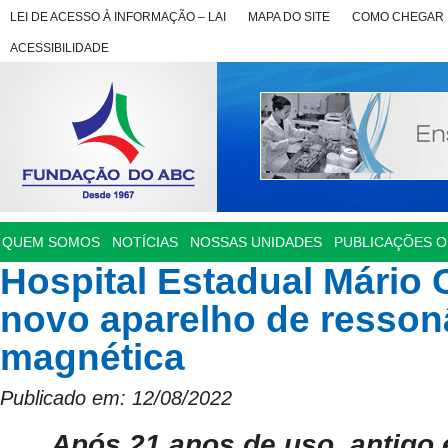
LEI DE ACESSO À INFORMAÇÃO – LAI
MAPA DO SITE
COMO CHEGAR
ACESSIBILIDADE
QUEM SOMOS
NOTÍCIAS
NOSSAS UNIDADES
PUBLICAÇÕES OF
Hospital Estadual Mário
novo aparelho de resson
magnética
Publicado em: 12/08/2022
Após 21 anos de uso, antigo 