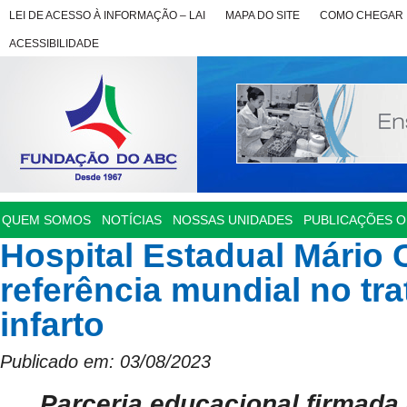
LEI DE ACESSO À INFORMAÇÃO – LAI
MAPA DO SITE
COMO CHEGAR
ACESSIBILIDADE
QUEM SOMOS
NOTÍCIAS
NOSSAS UNIDADES
PUBLICAÇÕES OF
Hospital Estadual Mário 
referência mundial no tr
infarto
Publicado em: 03/08/2023
Parceria educacional firmad