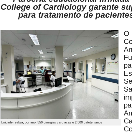
College of Cardiology garante su
para tratamento de paciente
O 
Co
An
F
pa
E
Se
Sa
im
pa
A
Ca
Unidade realiza, por ano, 550 cirurgias cardíacas e 2.500 cateterismos
C