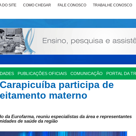
 DO SITE
COMO CHEGAR
FALE CONOSCO
TRABALHE CONOSCO
IDADES
PUBLICAÇÕES OFICIAIS
COMUNICAÇÃO
PORTAL DA T
 Carapicuíba participa de
leitamento materno
do da Eurofarma, reuniu especialistas da área e representantes
nidades de saúde da região