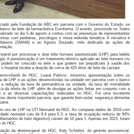
enciado pela Fundação do ABC em parceria com o Governo do Estado, se
banco de leite da farmacêutica Eurofarma. O evento, promovido no Teatro
i realizado no dia 5 de agosto e contou com as presenças de representantes
stras com pediatras, psicólogos e mesa redonda temática. A iniciativa é
 Materno (SMAM) e ao Agosto Dourado, mês dedicado às ações de
entação.
onsável por processar e doar leite humano pasteurizado (LHP) para bebês
gia. A pasteurização é um tratamento térmico aplicado ao leite humano cru
 podem ter crescido no leite e que podem ser prejudiciais à saúde dos
o hospital receba a doação de cerca de 425 litros de leite da Lactare.
no-infantil do HGC, Luana Patricio, ministrou apresentação sobre os
rta de LHP e as ações desenvolvidas na unidade em parceria com o banco
s a redução da taxa de permanência na unidade, da taxa de mortalidade
tica da oferta de LHP, além de divulgar as ações feitas em conjunto com a
s e as diversas capacitações realizadas no HGC. Foi uma excelente
os desta importante parceria, que garante bem-estar, segurança alimentar
Luana.
zem uso de LHP na UTI Neonatal do HGC. Ao comparar dados de 2019 com
dade neonatal caiu de 9,4 para 5,3; a taxa de ocupação reduziu de 84%
nflamatório do trato digestivo) caíram de 10 para 1. Apenas em 2023, foram
de do HGC.
ção da diretora-geral do HGC, Kely Schettini, do gerente assistencial,