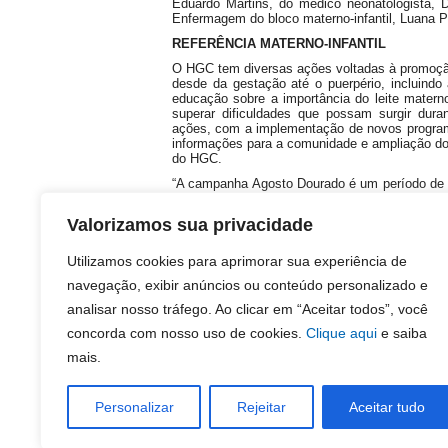
Eduardo Martins, do médico neonatologista, Dr
Enfermagem do bloco materno-infantil, Luana Pa
REFERÊNCIA MATERNO-INFANTIL
O HGC tem diversas ações voltadas à promoçã
desde da gestação até o puerpério, incluindo
educação sobre a importância do leite materno
superar dificuldades que possam surgir du
ações, com a implementação de novos program
informações para a comunidade e ampliação do 
do HGC.
“A campanha Agosto Dourado é um período de 
instituição com a promoção da saúde matern
benefícios do aleitamento materno, essencial
Valorizamos sua privacidade
mães. Para o HGC, essa iniciativa representa 
promover práticas saudáveis, alinhadas às mel
Kely Schettini.
Utilizamos cookies para aprimorar sua experiência de
O leite materno é um alimento insubstituível, 
navegação, exibir anúncios ou conteúdo personalizado e
bebês e promovem um desenvolvimento saudá
analisar nosso tráfego. Ao clicar em “Aceitar todos”, você
único entre mãe e filho, que proporciona be
apoio e informações para superar possíveis d
concorda com nosso uso de cookies.
Clique aqui
e saiba
as mulheres nesse processo, criando ambient
mais.
completa Schettini.
A unidade oferta atendimento 24h em Ginecologi
na região.
Personalizar
Rejeitar
Aceitar tudo