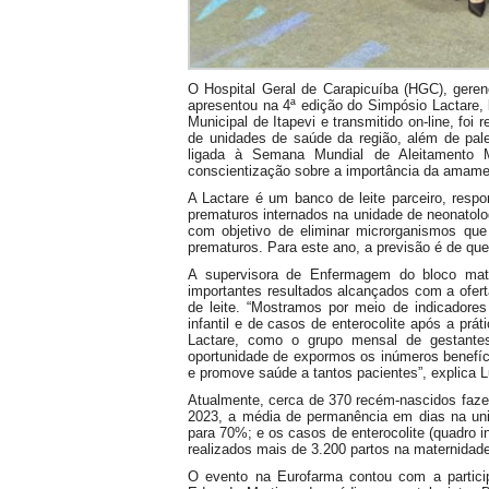
O Hospital Geral de Carapicuíba (HGC), ger
apresentou na 4ª edição do Simpósio Lactare, 
Municipal de Itapevi e transmitido on-line, fo
de unidades de saúde da região, além de pale
ligada à Semana Mundial de Aleitamento
conscientização sobre a importância da amam
A Lactare é um banco de leite parceiro, resp
prematuros internados na unidade de neonatolo
com objetivo de eliminar microrganismos que
prematuros. Para este ano, a previsão é de que 
A supervisora de Enfermagem do bloco mater
importantes resultados alcançados com a ofe
de leite. “Mostramos por meio de indicadore
infantil e de casos de enterocolite após a prá
Lactare, como o grupo mensal de gestante
oportunidade de expormos os inúmeros benefíci
e promove saúde a tantos pacientes”, explica 
Atualmente, cerca de 370 recém-nascidos fa
2023, a média de permanência em dias na uni
para 70%; e os casos de enterocolite (quadro i
realizados mais de 3.200 partos na maternida
O evento na Eurofarma contou com a participa