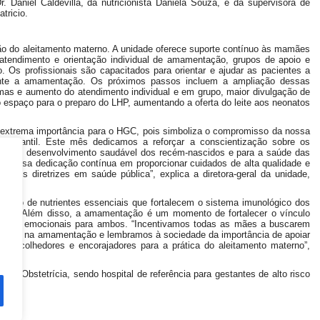
. Daniel Caldevilla, da nutricionista Daniela Souza, e da supervisora de
tricio.
o do aleitamento materno. A unidade oferece suporte contínuo às mamães
 atendimento e orientação individual de amamentação, grupos de apoio e
. Os profissionais são capacitados para orientar e ajudar as pacientes a
rante a amamentação. Os próximos passos incluem a ampliação dessas
as e aumento do atendimento individual e em grupo, maior divulgação de
espaço para o preparo do LHP, aumentando a oferta do leite aos neonatos
extrema importância para o HGC, pois simboliza o compromisso da nossa
o-infantil. Este mês dedicamos a reforçar a conscientização sobre os
 para o desenvolvimento saudável dos recém-nascidos e para a saúde das
a nossa dedicação contínua em proporcionar cuidados de alta qualidade e
hores diretrizes em saúde pública”, explica a diretora-geral da unidade,
repleto de nutrientes essenciais que fortalecem o sistema imunológico dos
vel. Além disso, a amamentação é um momento de fortalecer o vínculo
nefícios emocionais para ambos. “Incentivamos todas as mães a buscarem
esafios na amamentação e lembramos à sociedade da importância de apoiar
es acolhedores e encorajadores para a prática do aleitamento materno”,
a e Obstetrícia, sendo hospital de referência para gestantes de alto risco