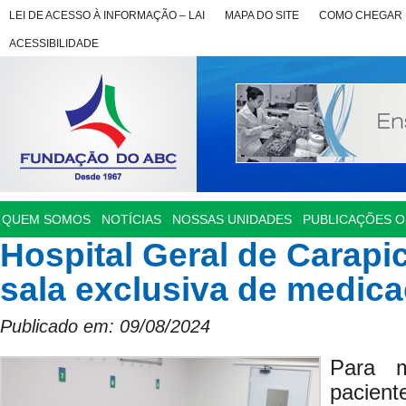
LEI DE ACESSO À INFORMAÇÃO – LAI
MAPA DO SITE
COMO CHEGAR
ACESSIBILIDADE
QUEM SOMOS
NOTÍCIAS
NOSSAS UNIDADES
PUBLICAÇÕES OF
Hospital Geral de Carapic
sala exclusiva de medic
Publicado em: 09/08/2024
Para m
pacien