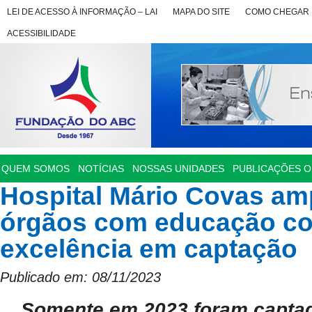
LEI DE ACESSO À INFORMAÇÃO – LAI
MAPA DO SITE
COMO CHEGAR
ACESSIBILIDADE
QUEM SOMOS
NOTÍCIAS
NOSSAS UNIDADES
PUBLICAÇÕES OF
Hospital Mário Covas am
órgãos com educação co
excelência em captação
Publicado em: 08/11/2023
Somente em 2023 foram captad