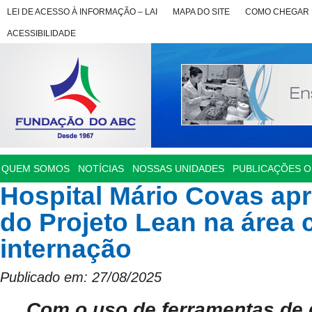
LEI DE ACESSO À INFORMAÇÃO – LAI
MAPA DO SITE
COMO CHEGAR
ACESSIBILIDADE
QUEM SOMOS
NOTÍCIAS
NOSSAS UNIDADES
PUBLICAÇÕES OF
Hospital Mário Covas ap
do Projeto Lean na área c
internação
Publicado em: 27/08/2025
Com o uso de ferramentas de g