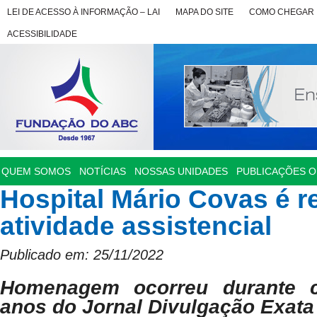
LEI DE ACESSO À INFORMAÇÃO – LAI
MAPA DO SITE
COMO CHEGAR
ACESSIBILIDADE
QUEM SOMOS
NOTÍCIAS
NOSSAS UNIDADES
PUBLICAÇÕES OF
Hospital Mário Covas é r
atividade assistencial
Publicado em: 25/11/2022
Homenagem ocorreu durante c
anos do
Jornal Divulgação Exata