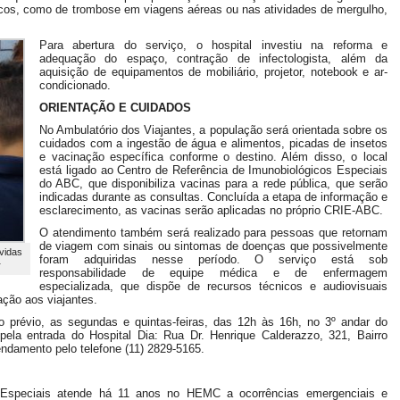
iscos, como de trombose em viagens aéreas ou nas atividades de mergulho,
Para abertura do serviço, o hospital investiu na reforma e
adequação do espaço, contração de infectologista, além da
aquisição de equipamentos de mobiliário, projetor, notebook e ar-
condicionado.
ORIENTAÇÃO E CUIDADOS
No Ambulatório dos Viajantes, a população será orientada sobre os
cuidados com a ingestão de água e alimentos, picadas de insetos
e vacinação específica conforme o destino. Além disso, o local
está ligado ao Centro de Referência de Imunobiológicos Especiais
do ABC, que disponibiliza vacinas para a rede pública, que serão
indicadas durante as consultas. Concluída a etapa de informação e
esclarecimento, as vacinas serão aplicadas no próprio CRIE-ABC.
O atendimento também será realizado para pessoas que retornam
de viagem com sinais ou sintomas de doenças que possivelmente
úvidas
foram adquiridas nesse período. O serviço está sob
r
responsabilidade de equipe médica e de enfermagem
especializada, que dispõe de recursos técnicos e audiovisuais
ação aos viajantes.
 prévio, as segundas e quintas-feiras, das 12h às 16h, no 3º andar do
ela entrada do Hospital Dia: Rua Dr. Henrique Calderazzo, 321, Bairro
ndamento pelo telefone (11) 2829-5165.
 Especiais atende há 11 anos no HEMC a ocorrências emergenciais e