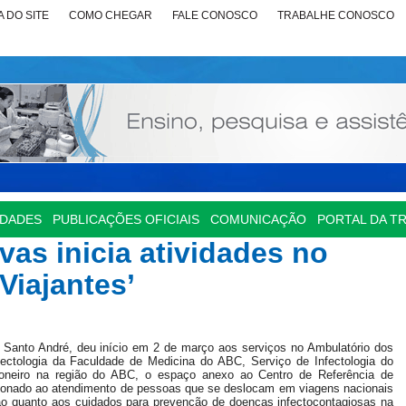
 DO SITE
COMO CHEGAR
FALE CONOSCO
TRABALHE CONOSCO
IDADES
PUBLICAÇÕES OFICIAIS
COMUNICAÇÃO
PORTAL DA T
vas inicia atividades no
Viajantes’
Santo André, deu início em 2 de março aos serviços no Ambulatório dos
nfectologia da Faculdade de Medicina do ABC, Serviço de Infectologia do
neiro na região do ABC, o espaço anexo ao Centro de Referência de
cionado ao atendimento de pessoas que se deslocam em viagens nacionais
ção quanto aos cuidados para prevenção de doenças infectocontagiosas na