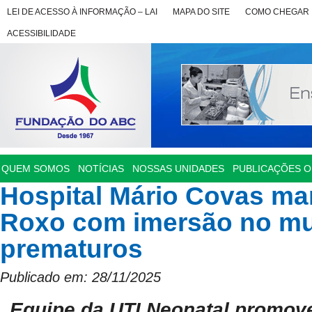
LEI DE ACESSO À INFORMAÇÃO – LAI
MAPA DO SITE
COMO CHEGAR
ACESSIBILIDADE
QUEM SOMOS
NOTÍCIAS
NOSSAS UNIDADES
PUBLICAÇÕES OF
Hospital Mário Covas m
Roxo com imersão no m
prematuros
Publicado em: 28/11/2025
Equipe da UTI Neonatal promov