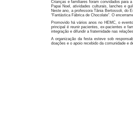
Crianças e familiares foram convidados para 
Papai Noel, atividades culturais, lanches e g
Neste ano, a professora Tânia Bertossoli, do E
“Fantástica Fábrica de Chocolate”. O encerrame
Promovido há vários anos no HEMC, o evento 
principal é reunir pacientes, ex-pacientes e f
integração e difundir a fraternidade nas relaçõ
A organização da festa esteve sob responsab
doações e o apoio recebido da comunidade e de