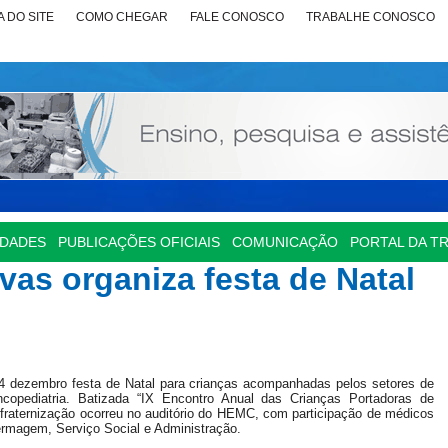
 DO SITE
COMO CHEGAR
FALE CONOSCO
TRABALHE CONOSCO
IDADES
PUBLICAÇÕES OFICIAIS
COMUNICAÇÃO
PORTAL DA T
vas organiza festa de Natal
 4 dezembro festa de Natal para crianças acompanhadas pelos setores de
Oncopediatria. Batizada “IX Encontro Anual das Crianças Portadoras de
onfraternização ocorreu no auditório do HEMC, com participação de médicos
fermagem, Serviço Social e Administração.