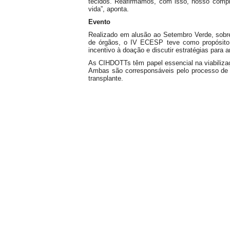
tecidos. Reafirmamos, com isso, nosso comp
vida”, aponta.
Evento
Realizado em alusão ao Setembro Verde, sobre
de órgãos, o IV ECESP teve como propósito r
incentivo à doação e discutir estratégias para 
As CIHDOTTs têm papel essencial na viabiliz
Ambas são corresponsáveis pelo processo de 
transplante.