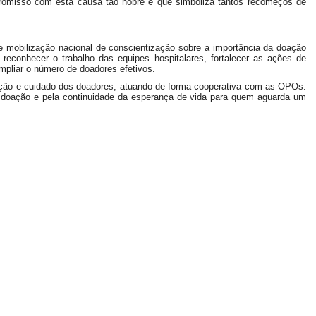
romisso com esta causa tão nobre e que simboliza tantos recomeços de
 mobilização nacional de conscientização sobre a importância da doação
econhecer o trabalho das equipes hospitalares, fortalecer as ações de
ampliar o número de doadores efetivos.
ação e cuidado dos doadores, atuando de forma cooperativa com as OPOs.
doação e pela continuidade da esperança de vida para quem aguarda um