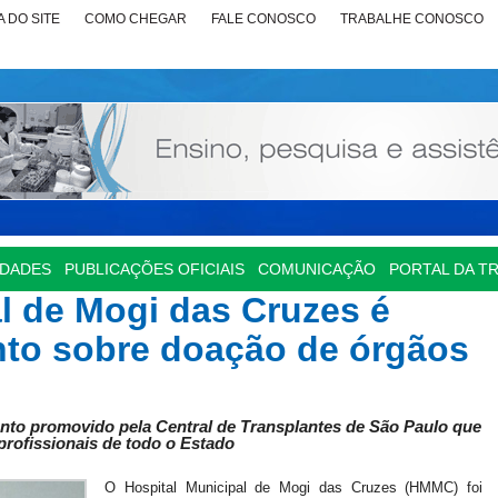
 DO SITE
COMO CHEGAR
FALE CONOSCO
TRABALHE CONOSCO
IDADES
PUBLICAÇÕES OFICIAIS
COMUNICAÇÃO
PORTAL DA T
l de Mogi das Cruzes é
to sobre doação de órgãos
ento promovido pela Central de Transplantes de São Paulo que
profissionais de todo o Estado
O Hospital Municipal de Mogi das Cruzes (HMMC) foi