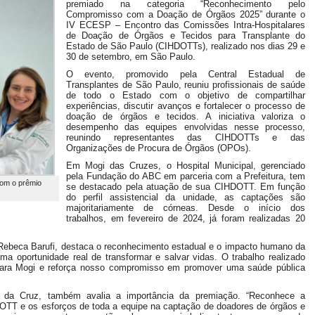
premiado na categoria “Reconhecimento pelo
Compromisso com a Doação de Órgãos 2025” durante o
IV ECESP – Encontro das Comissões Intra-Hospitalares
de Doação de Órgãos e Tecidos para Transplante do
Estado de São Paulo (CIHDOTTs), realizado nos dias 29 e
30 de setembro, em São Paulo.
O evento, promovido pela Central Estadual de
Transplantes de São Paulo, reuniu profissionais de saúde
de todo o Estado com o objetivo de compartilhar
experiências, discutir avanços e fortalecer o processo de
doação de órgãos e tecidos. A iniciativa valoriza o
desempenho das equipes envolvidas nesse processo,
reunindo representantes das CIHDOTTs e das
Organizações de Procura de Órgãos (OPOs).
Em Mogi das Cruzes, o Hospital Municipal, gerenciado
pela Fundação do ABC em parceria com a Prefeitura, tem
com o prêmio
se destacado pela atuação de sua CIHDOTT. Em função
do perfil assistencial da unidade, as captações são
majoritariamente de córneas. Desde o início dos
trabalhos, em fevereiro de 2024, já foram realizadas 20
 Rebeca Barufi, destaca o reconhecimento estadual e o impacto humano da
a oportunidade real de transformar e salvar vidas. O trabalho realizado
 para Mogi e reforça nosso compromisso em promover uma saúde pública
ea da Cruz, também avalia a importância da premiação. “Reconhece a
DOTT e os esforços de toda a equipe na captação de doadores de órgãos e