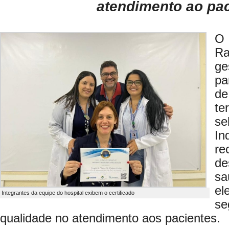
atendimento ao pa
O 
R
g
pa
de
te
se
In
r
de
s
e
Integrantes da equipe do hospital exibem o certificado
se
qualidade no atendimento aos pacientes.