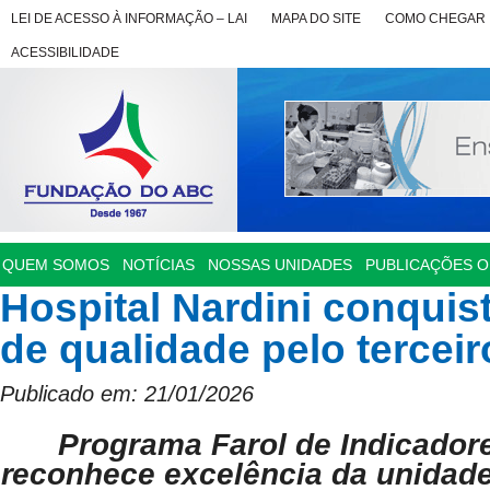
LEI DE ACESSO À INFORMAÇÃO – LAI
MAPA DO SITE
COMO CHEGAR
ACESSIBILIDADE
QUEM SOMOS
NOTÍCIAS
NOSSAS UNIDADES
PUBLICAÇÕES OF
Hospital Nardini conquist
de qualidade pelo tercei
Publicado em: 21/01/2026
Programa Farol de Indicador
reconhece excelência da unidad