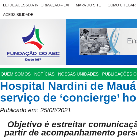
LEI DE ACESSO À INFORMAÇÃO – LAI
MAPA DO SITE
COMO CHEGAR
ACESSIBILIDADE
QUEM SOMOS
NOTÍCIAS
NOSSAS UNIDADES
PUBLICAÇÕES OF
Hospital Nardini de Mau
serviço de ‘concierge’ ho
Publicado em: 25/08/2021
Objetivo é estreitar comunicaç
partir de acompanhamento perso