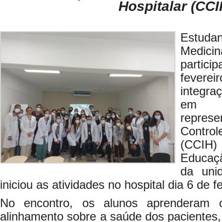
Hospitalar (CCI
Estud
Medi
parti
fevere
integra
em M
represe
Control
(CCIH
Educaç
da uni
iniciou as atividades no hospital dia 6 de f
No encontro, os alunos aprenderam 
alinhamento sobre a saúde dos pacientes, 