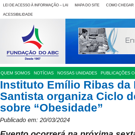
LEI DE ACESSO À INFORMAÇÃO – LAI
MAPA DO SITE
COMO CHEGAR
ACESSIBILIDADE
QUEM SOMOS
NOTÍCIAS
NOSSAS UNIDADES
PUBLICAÇÕES OF
Instituto Emílio Ribas da
Santista organiza Ciclo d
sobre “Obesidade”
Publicado em: 20/03/2024
Evento ocorrerá na próxima sexta