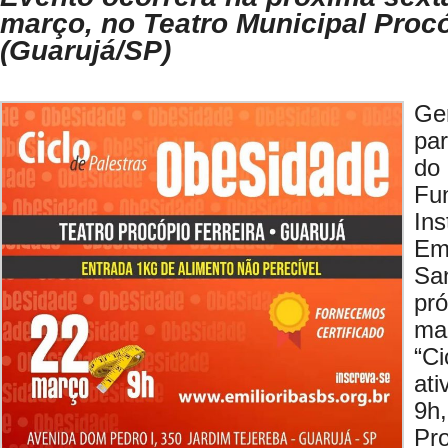
março, no Teatro Municipal Procó
(Guarujá/SP)
Ge
pa
do
Fu
In
Em
San
pr
mar
“C
at
9h
P