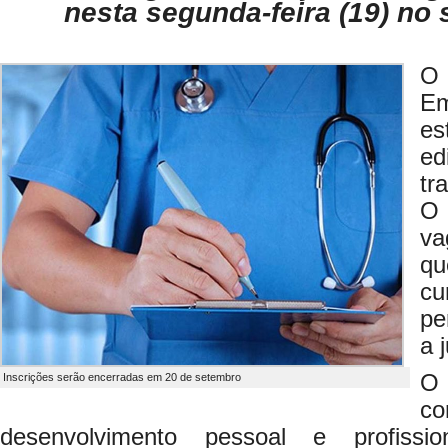
nesta segunda-feira (19) no 
O 
Em
es
ed
tr
O 
va
qu
cu
pe
a 
O 
Inscrições serão encerradas em 20 de setembro
c
desenvolvimento pessoal e profissio