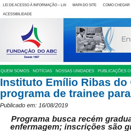
LEI DE ACESSO À INFORMAÇÃO – LAI
MAPA DO SITE
COMO CHEGAR
ACESSIBILIDADE
QUEM SOMOS
NOTÍCIAS
NOSSAS UNIDADES
PUBLICAÇÕES OF
Instituto Emílio Ribas do
programa de trainee para
Publicado em: 16/08/2019
Programa busca recém gradua
enfermagem; inscrições são gr