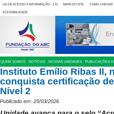
LEI DE ACESSO À INFORMAÇÃO – LAI
MAPA DO SITE
COMO CHEGAR
ACESSIBILIDADE
QUEM SOMOS
NOTÍCIAS
NOSSAS UNIDADES
PUBLICAÇÕES OF
Instituto Emílio Ribas II,
conquista certificação d
Nível 2
Publicado em: 25/03/2026
Unidade avança para o selo “Acr