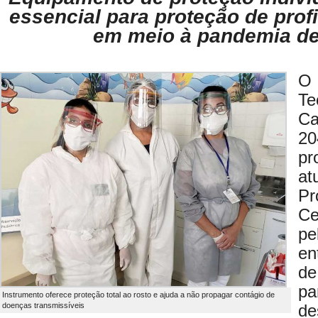
essencial para
proteção de prof
em meio à pandemia de
O
T
Ca
2
pr
a
Pr
Ce
pe
en
de
pa
Instrumento oferece proteção total ao rosto e ajuda a não propagar contágio de
doenças transmissíveis
de