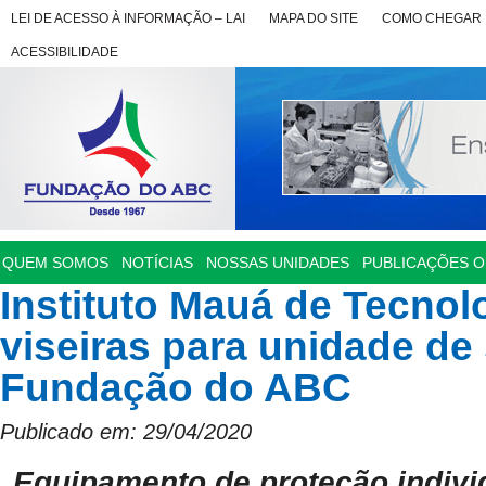
LEI DE ACESSO À INFORMAÇÃO – LAI
MAPA DO SITE
COMO CHEGAR
ACESSIBILIDADE
QUEM SOMOS
NOTÍCIAS
NOSSAS UNIDADES
PUBLICAÇÕES OF
Instituto Mauá de Tecnol
viseiras para unidade de
Fundação do ABC
Publicado em: 29/04/2020
Equipamento de proteção indivi