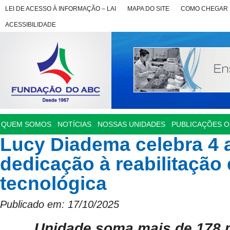
LEI DE ACESSO À INFORMAÇÃO – LAI
MAPA DO SITE
COMO CHEGAR
ACESSIBILIDADE
QUEM SOMOS
NOTÍCIAS
NOSSAS UNIDADES
PUBLICAÇÕES OF
Lucy Diadema celebra 4 
dedicação à reabilitação
tecnológica
Publicado em: 17/10/2025
Unidade soma mais de 178 m