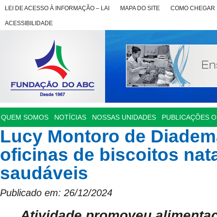
LEI DE ACESSO À INFORMAÇÃO – LAI
MAPA DO SITE
COMO CHEGAR
ACESSIBILIDADE
QUEM SOMOS
NOTÍCIAS
NOSSAS UNIDADES
PUBLICAÇÕES OF
Lucy Montoro de Diadema
oficinas de biscoitos nat
saudáveis
Publicado em: 26/12/2024
Atividade promoveu alimentaç