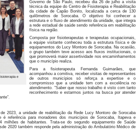
Governo de São Paulo, recebeu dia 26 de julho a visita
técnica da equipe do Centro de Fisioterapia e Reabilitação
da cidade de Capão Bonito, localizada a cerca de 130
quilômetros de Sorocaba. O objetivo foi conhecer a
estrutura e o fluxo de atendimento da unidade, que integra
a rede estadual de saúde sendo referência em reabilitação
física na região.
Composta por fisioterapeutas e terapeutas ocupacionais,
a equipe visitante conheceu toda a estrutura física e de
equipamentos do Lucy Montoro de Sorocaba. Na ocasião,
o grupo também teve acesso aos fluxos institucionais, o
que promoverá maior assertividade nos encaminhamentos
que o município realiza.
Para a fisioterapeuta Fernanda Guimarães, que
acompanhou a comitiva, receber visitas de representantes
sioterapia e
de outros municípios só reforça a expertise e o
compromisso que a unidade tem com a excelência no
atendimento. “Saber que nosso trabalho é visto com tanto
reconhecimento e estarmos juntos na busca por atender
ante”.
e 2023, a unidade de reabilitação da Rede Lucy Montoro de Sorocaba
e é referência para moradores dos municípios de Sorocaba, Itapeva e
2,4 milhões de habitantes. Trata-se do segundo equipamento de Saúde
sde 2020 também responde pela administração do Ambulatório Médico de