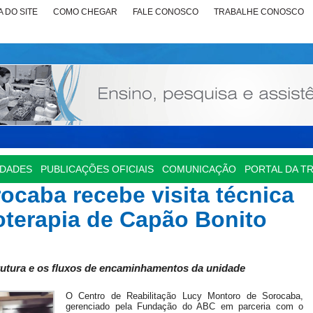
 DO SITE
COMO CHEGAR
FALE CONOSCO
TRABALHE CONOSCO
IDADES
PUBLICAÇÕES OFICIAIS
COMUNICAÇÃO
PORTAL DA T
caba recebe visita técnica
oterapia de Capão Bonito
trutura e os fluxos de encaminhamentos da unidade
O Centro de Reabilitação Lucy Montoro de Sorocaba,
gerenciado pela Fundação do ABC em parceria com o