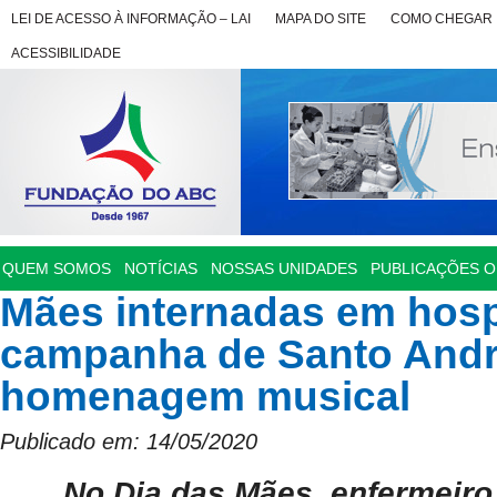
LEI DE ACESSO À INFORMAÇÃO – LAI
MAPA DO SITE
COMO CHEGAR
ACESSIBILIDADE
QUEM SOMOS
NOTÍCIAS
NOSSAS UNIDADES
PUBLICAÇÕES OF
Mães internadas em hosp
campanha de Santo And
homenagem musical
Publicado em: 14/05/2020
No Dia das Mães, enfermeiro