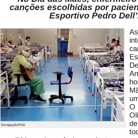
canções escolhidas por pacie
Esportivo Pedro Dell
A
in
c
E
De
A
ho
Mã
um
O
Ol
de
Divulgação/PSA
to