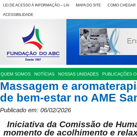
LEI DE ACESSO À INFORMAÇÃO – LAI
MAPA DO SITE
COMO CHEGAR
ACESSIBILIDADE
QUEM SOMOS
NOTÍCIAS
NOSSAS UNIDADES
PUBLICAÇÕES OF
Massagem e aromaterap
de bem-estar no AME Sa
Publicado em: 06/02/2026
Iniciativa da Comissão de Hum
momento de acolhimento e rela