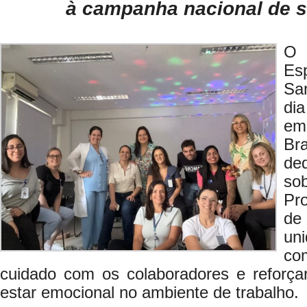
à campanha nacional de 
O 
Es
Sa
dia
em
B
de
so
Pr
d
un
co
cuidado com os colaboradores e reforça
estar emocional no ambiente de trabalho.