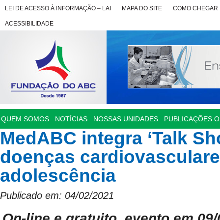
LEI DE ACESSO À INFORMAÇÃO – LAI
MAPA DO SITE
COMO CHEGAR
ACESSIBILIDADE
QUEM SOMOS
NOTÍCIAS
NOSSAS UNIDADES
PUBLICAÇÕES OF
MedABC integra ‘Talk Sh
doenças cardiovasculares
adolescência
Publicado em: 04/02/2021
On-line e gratuito, evento em 09