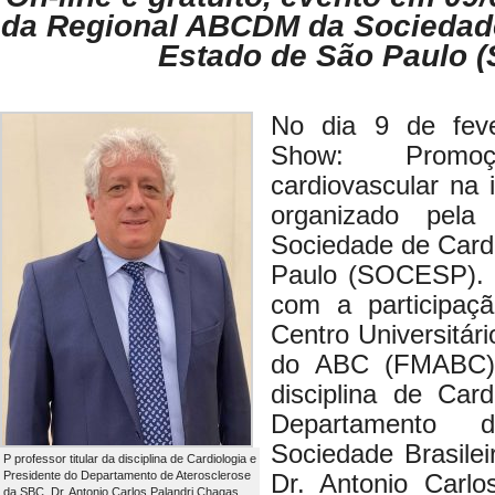
da Regional ABCDM da Sociedade
Estado de São Paulo 
No dia 9 de feve
Show: Promo
cardiovascular na 
organizado pel
Sociedade de Card
Paulo (SOCESP). O
com a participaç
Centro Universitár
do ABC (FMABC): 
disciplina de Car
Departamento 
Sociedade Brasilei
P professor titular da disciplina de Cardiologia e
Presidente do Departamento de Aterosclerose
Dr. Antonio Carlo
da SBC, Dr. Antonio Carlos Palandri Chagas