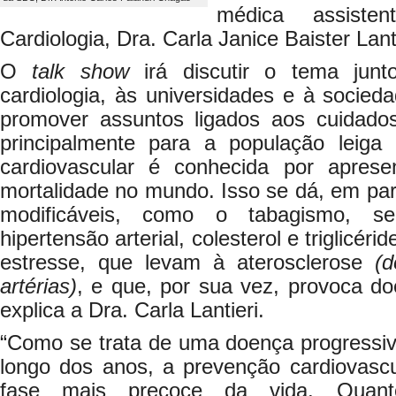
médica assiste
Cardiologia, Dra. Carla Janice Baister Lanti
O
talk show
irá discutir o tema jun
cardiologia, às universidades e à socieda
promover assuntos ligados aos cuidado
principalmente para a população leiga
cardiovascular é conhecida por aprese
mortalidade no mundo. Isso se dá, em part
modificáveis, como o tabagismo, sed
hipertensão arterial, colesterol e triglicér
estresse, que levam à aterosclerose
(d
artérias)
, e que, por sua vez, provoca do
explica a Dra. Carla Lantieri.
“Como se trata de uma doença progressiv
longo dos anos, a prevenção cardiovascu
fase mais precoce da vida. Quant