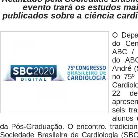
evento trará os estudos ma
publicados sobre a ciência card
O Depar
do Cent
ABC / 
do AB
André (
no 75º 
Cardiol
22 de
aprese
seis tr
alunos 
da Pós-Graduação. O encontro, tradicion
Sociedade Brasileira de Cardiologia (SB