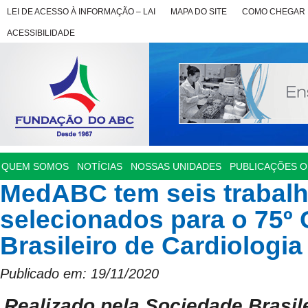
LEI DE ACESSO À INFORMAÇÃO – LAI
MAPA DO SITE
COMO CHEGAR
ACESSIBILIDADE
QUEM SOMOS
NOTÍCIAS
NOSSAS UNIDADES
PUBLICAÇÕES OF
MedABC tem seis trabal
selecionados para o 75º
Brasileiro de Cardiologia
Publicado em: 19/11/2020
Realizado pela Sociedade Brasile